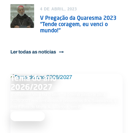
4 DE ABRIL, 2023
V Pregação da Quaresma 2023
“Tende coragem, eu venci o
mundo!”
Ler todas as notícias
Tema do ano
2026/2027
“Coragem! Vai e faz o bem.” é o tema pastoral para
2026/2027 nos ambientes e presenças dos Salesianos, e
das Filhas de Maria Auxiliadora, em P…
Saber mais