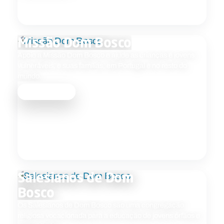
Missão Dom Bosco
Apoie a Missão Dom Bosco e ajude as crianças e jovens
vulneráveis, e suas famílias, em Portugal e no resto do
mundo.
Saber mais
Salesianos de Dom
Bosco
Os Salesianos de Dom Bosco são uma congregação
religiosa vocacionada para a educação de jovens órfãos e