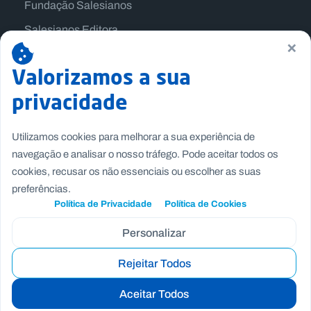
Fundação Salesianos
Salesianos Editora
×
Família Salesiana
Valorizamos a sua
Missão Dom Bosco
privacidade
Jogos Nacionais Salesianos
Utilizamos cookies para melhorar a sua experiência de
navegação e analisar o nosso tráfego. Pode aceitar todos os
cookies, recusar os não essenciais ou escolher as suas
preferências.
Política de Privacidade
Política de Cookies
Personalizar
Rejeitar Todos
Copyright © Fundação Salesianos
Aceitar Todos
Recrutamento
|
Canal de Denúncia Interno
|
Politica de