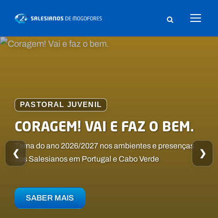
CENTRO DE
PASTORAL JUVENIL
SANTUÁRIO DE NOSSA
ESPIRITUALIDADE
CORAGEM! VAI E FAZ O BEM.
SENHORA AUXILIADORA
Uma casa aberta ao acolhimento de grupos juvenis e
Tema do ano 2026/2027 nos ambientes e presenças
Bem-vindos ao nosso site
❮
❯
de adultos para retiros e encontros
dos Salesianos em Portugal e Cabo Verde
SABER MAIS
SABER MAIS
SABER MAIS