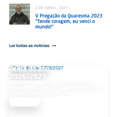
4 DE ABRIL, 2023
V Pregação da Quaresma 2023
“Tende coragem, eu venci o
mundo!”
Ler todas as notícias
Tema do ano
2026/2027
“Coragem! Vai e faz o bem.” é o tema pastoral para
2026/2027 nos ambientes e presenças dos Salesianos, e
das Filhas de Maria Auxiliadora, em P…
Saber mais