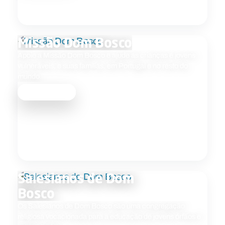
Missão Dom Bosco
Apoie a Missão Dom Bosco e ajude as crianças e jovens
vulneráveis, e suas famílias, em Portugal e no resto do
mundo.
Saber mais
Salesianos de Dom
Bosco
Os Salesianos de Dom Bosco são uma congregação
religiosa vocacionada para a educação de jovens órfãos e