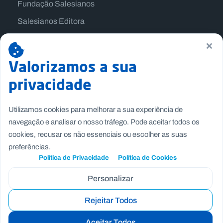
Fundação Salesianos
Salesianos Editora
Família Salesiana
×
Missão Dom Bosco
Valorizamos a sua
Jogos Nacionais Salesianos
privacidade
Utilizamos cookies para melhorar a sua experiência de
navegação e analisar o nosso tráfego. Pode aceitar todos os
cookies, recusar os não essenciais ou escolher as suas
preferências.
Política de Privacidade
Política de Cookies
Personalizar
Rejeitar Todos
Copyright © Fundação Salesianos
Recrutamento
|
Canal de Denúncia Interno
|
Politica de
Aceitar Todos