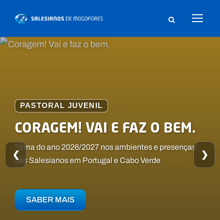
CENTRO DE
PASTORAL JUVENIL
SANTUÁRIO DE NOSSA
ESPIRITUALIDADE
CORAGEM! VAI E FAZ O BEM.
SENHORA AUXILIADORA
Uma casa aberta ao acolhimento de grupos juvenis e
Tema do ano 2026/2027 nos ambientes e presenças
Bem-vindos ao nosso site
❮
❯
de adultos para retiros e encontros
dos Salesianos em Portugal e Cabo Verde
SABER MAIS
SABER MAIS
SABER MAIS