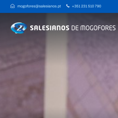
mogofores@salesianos.pt
+351 231 510 790