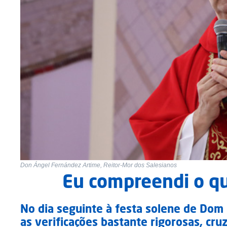
Don Ángel Fernández Artime, Reitor-Mor dos Salesianos
Eu compreendi o q
No dia seguinte à festa solene de Dom
as verificações bastante rigorosas, cruz