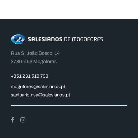
Rua S. João Bosco, 14
3780-453 Mogofores
+351 231 510 790
mogofores@salesianos.pt
santuario.nsa@salesianos.pt