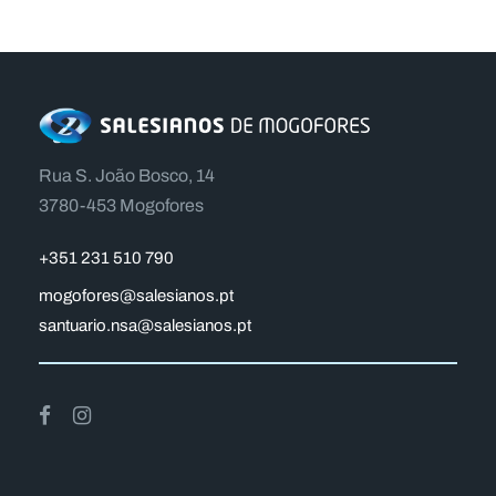
Rua S. João Bosco, 14
3780-453 Mogofores
+351 231 510 790
mogofores@salesianos.pt
santuario.nsa@salesianos.pt