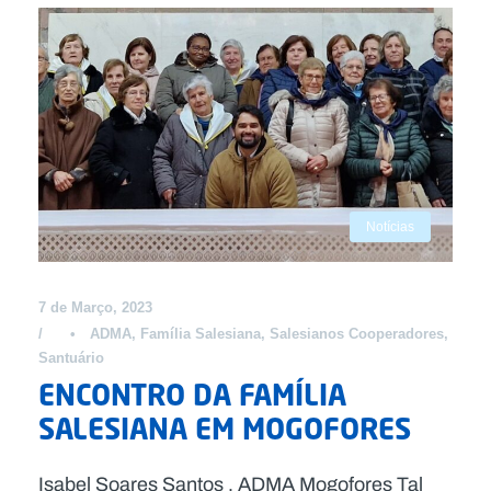
Notícias
7 de Março, 2023
•
ADMA
,
Família Salesiana
,
Salesianos Cooperadores
,
Santuário
ENCONTRO DA FAMÍLIA
SALESIANA EM MOGOFORES
Isabel Soares Santos , ADMA Mogofores Tal