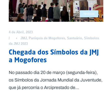
Notícias
4 de Abril, 2023
•
JMJ
,
Paróquia de Mogofores
,
Santuário
,
Símbolos
da JMJ 2023
Chegada dos Símbolos da JMJ
a Mogofores
No passado dia 20 de março (segunda-feira),
os Símbolos da Jornada Mundial da Juventude,
que já percorria o Arciprestado de...