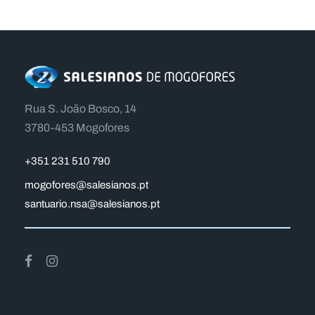
Rua S. João Bosco, 14
3780-453 Mogofores
+351 231 510 790
mogofores@salesianos.pt
santuario.nsa@salesianos.pt