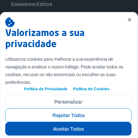
Salesianos Editora
Família Salesiana
×
Missão Dom Bosco
Valorizamos a sua
Jogos Nacionais Salesianos
privacidade
Utilizamos cookies para melhorar a sua experiência de
navegação e analisar o nosso tráfego. Pode aceitar todos os
cookies, recusar os não essenciais ou escolher as suas
preferências.
Política de Privacidade
Política de Cookies
Personalizar
Rejeitar Todos
Copyright © Fundação Salesianos
Recrutamento
|
Canal de Denúncia Interno
|
Politica de
Aceitar Todos
Privacidade
|
Politica de Cookies
|
Termos e Condições